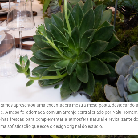
una Ramos apresentou uma encantadora mostra mesa posta, destacando 
de. A mesa foi adornada com um arranjo central criado por Nalu Homem
olhas frescas para complementar a atmosfera natural e revitalizante d
uma sofisticação que ecoa o design original do estúdio.