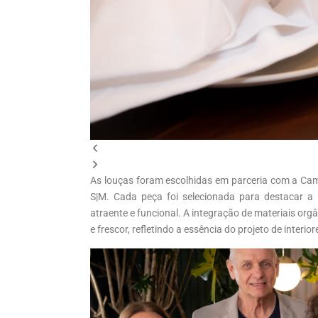
As louças foram escolhidas em parceria com a Cam
S|M. Cada peça foi selecionada para destacar a
atraente e funcional. A integração de materiais orgâ
e frescor, refletindo a essência do projeto de interio