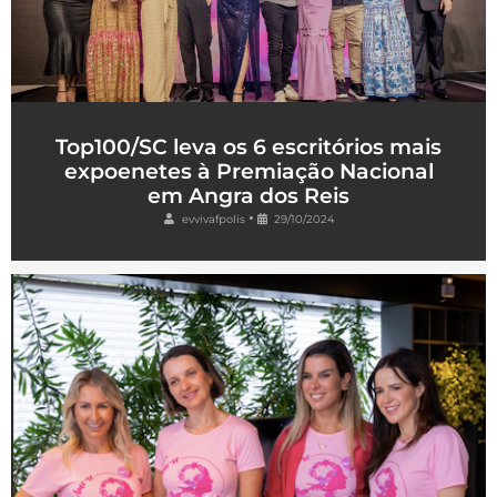
Top100/SC leva os 6 escritórios mais
expoenetes à Premiação Nacional
em Angra dos Reis
•
evvivafpolis
29/10/2024