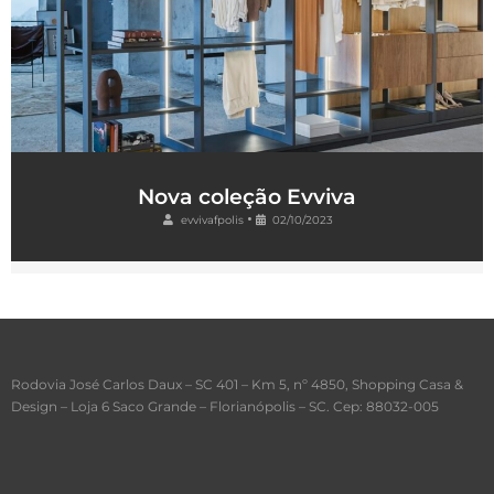
Nova coleção Evviva
•
evvivafpolis
02/10/2023
Rodovia José Carlos Daux – SC 401 – Km 5, nº 4850, Shopping Casa &
Design – Loja 6 Saco Grande – Florianópolis – SC. Cep: 88032-005