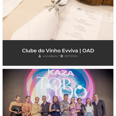
Clube do Vinho Evviva | OAD
•
evvivafpolis
29/11/2024